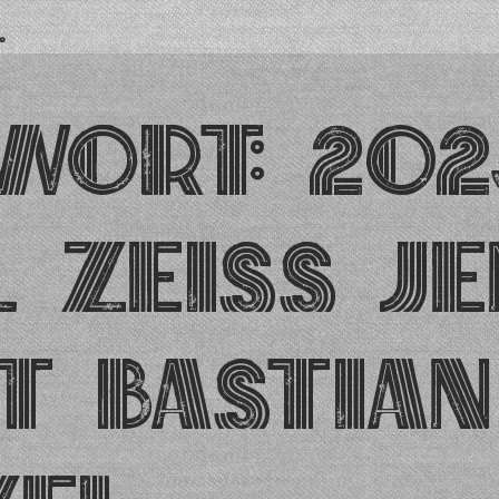
.
wort:
202
l Zeiss J
t Bastian