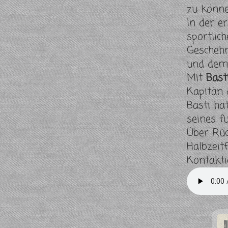
zu könne
In der e
sportlic
Geschehn
und dem
Mit
Bast
Kapitän 
Basti ha
seines f
Über Rü
Halbzeit
Kontakti