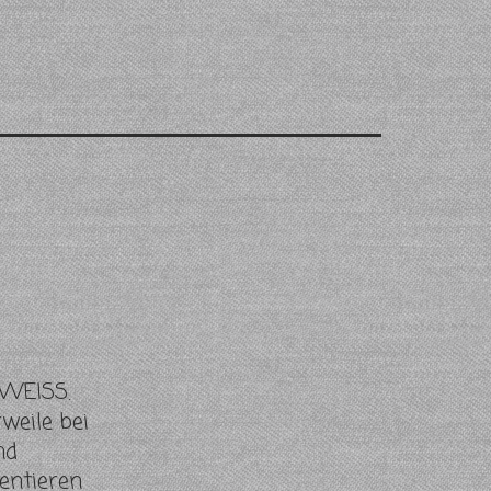
.WEISS.
weile bei
nd
entieren