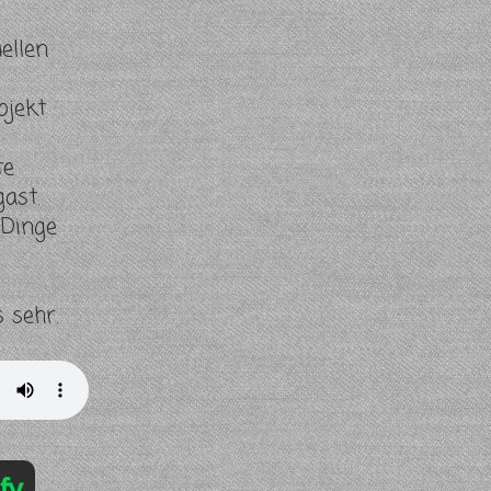
ellen
ojekt
te
ast.
 Dinge
 sehr.