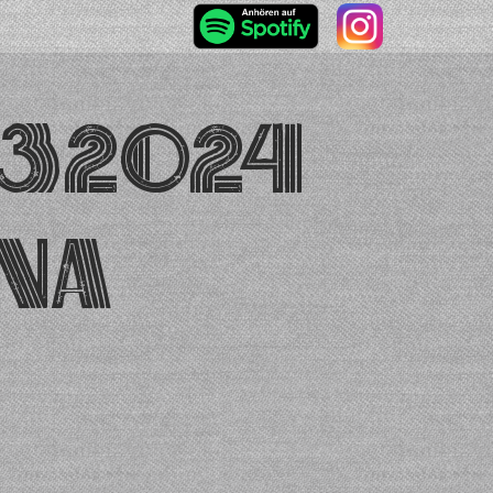
32024
ena