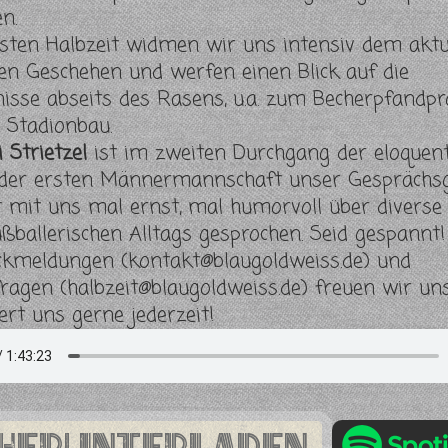
n.
rsten Halbzeit widmen wir uns intensiv dem aktu
hen Geschehen und werfen einen Blick auf die
isse abseits des Rasens, u.a. zum Becherpfandpr
 Stadionbau.
i Strietzel
ist im zweiten Durchgang der eloquen
der ersten Männermannschaft unser Gesprächsg
t mit uns mal ernst, mal humorvoll über diverse
ußballerischen Alltags gesprochen. Seid gespannt!
ckmeldungen (
kontakt@blaugoldweiss.de
) und
fragen (
halbzeit@blaugoldweiss.de
) freuen wir uns
ert uns gerne jederzeit!
herunterladen