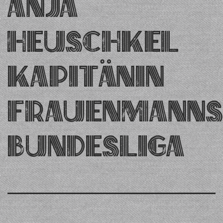
Anja
Heuschkel
Kapitänin
Frauenmanns
Bundesliga