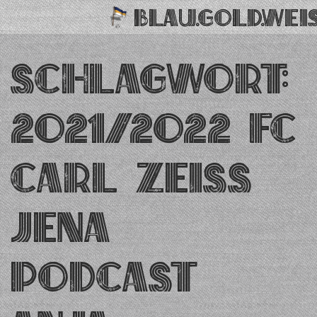
BLAU.GOLD.WEIS
Zum
Schlagwort:
Inhalt
springen
2021/2022 FC
Carl Zeiss
Jena
Podcast