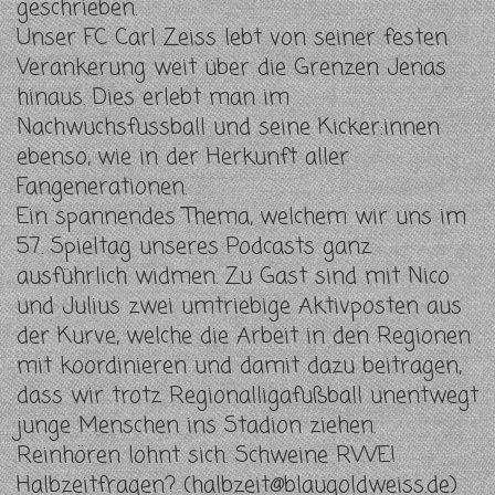
geschrieben.
Unser FC Carl Zeiss lebt von seiner festen
Verankerung weit über die Grenzen Jenas
hinaus. Dies erlebt man im
Nachwuchsfussball und seine Kicker:innen
ebenso, wie in der Herkunft aller
Fangenerationen.
Ein spannendes Thema, welchem wir uns im
57. Spieltag unseres Podcasts ganz
ausführlich widmen. Zu Gast sind mit Nico
und Julius zwei umtriebige Aktivposten aus
der Kurve, welche die Arbeit in den Regionen
mit koordinieren und damit dazu beitragen,
dass wir trotz Regionalligafußball unentwegt
junge Menschen ins Stadion ziehen.
Reinhören lohnt sich. Schweine RWE!
Halbzeitfragen? (
halbzeit@blaugoldweiss.de
)