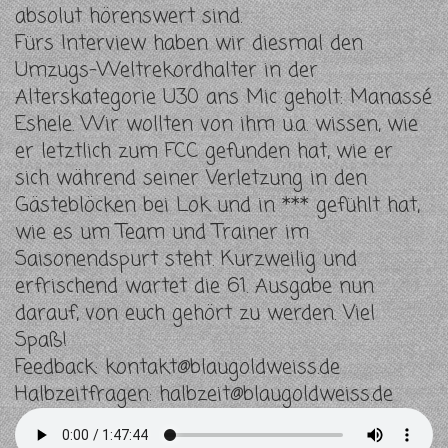
absolut hörenswert sind.
Fürs Interview haben wir diesmal den
Umzugs-Weltrekordhalter in der
Alterskategorie U30 ans Mic geholt: Manassé
Eshele. Wir wollten von ihm u.a. wissen, wie
er letztlich zum FCC gefunden hat, wie er
sich während seiner Verletzung in den
Gästeblöcken bei Lok und in *** gefühlt hat,
wie es um Team und Trainer im
Saisonendspurt steht. Kurzweilig und
erfrischend wartet die 61. Ausgabe nun
darauf, von euch gehört zu werden. Viel
Spaß!
Feedback:
kontakt@blaugoldweiss.de
Halbzeitfragen:
halbzeit@blaugoldweiss.de