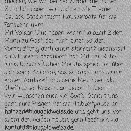
machen, wie wir bei der Aufnahme hatten.
Natürlich haben wir auch ernste Themen im
Gepäck: Stadionturm, Hausverbote für die
Fanszene u.v.m.
Mit Volkan Uluc haben wir in Halbzeit 2 den
Mann zu Gast, der nach einer soliden
Vorbereitung auch einen starken Saisonstart
aufs Parkett gezaubert hat. Mit der Ruhe
eines buddhistischen Mönchs spricht er über
sich, seine Karriere, das schräge Ende seiner
ersten Amtszeit und seine Methoden als
Cheftrainer. Muss man gehört haben.
Wir wünschen euch viel Spaß! Schickt uns
gern eure Fragen für die Halbzeitpause an
halbzeit@blaugoldweiss.de
und gebt uns, vor
allem den beiden neuen, gern Feedback via
kontakt@blaugoldweiss.de
.