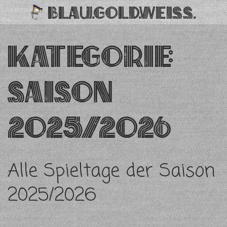
BLAU.GOLD.WEISS.
Zum
Kategorie:
Inhalt
springen
Saison
2025/2026
Alle Spieltage der Saison
2025/2026