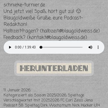
schnieke-turnier.de
Und jetzt viel Spaß, hört gut zu! 🙂
Blaugoldweiße Grüße, eure Podcast-
Redaktion!
Halbzeitfragen? (
halbzeit@blaugoldweiss.de
)
Feedback? (
kontakt@blaugoldweiss.de
)
Herunterladen
11. Januar 2026
Kategorisiert als
Saison 2025/2026
,
Spieltage
Verschlagwortet mit
20252026 FC Carl Zeiss Jena
Podcast 58. Spieltag Dirk Wachsmuth Nick Hücker U14