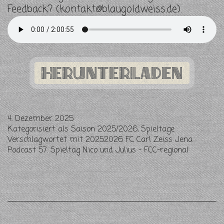
Feedback? (
kontakt@blaugoldweiss.de
).
Herunterladen
4. Dezember 2025
Kategorisiert als
Saison 2025/2026
,
Spieltage
Verschlagwortet mit
20252026 FC Carl Zeiss Jena
Podcast 57. Spieltag Nico und Julius - FCC-regional