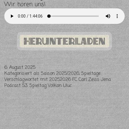
Wir hören uns!
herunterladen
6. August 2025
Kategorisiert als
Saison 2025/2026
,
Spieltage
Verschlagwortet mit
20252026 FC Carl Zeiss Jena
Podcast 53. Spieltag Volkan Uluc